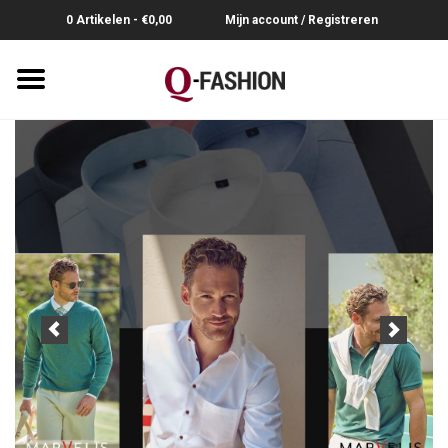
0 Artikelen - €0,00
Mijn account / Registreren
Home
Overhemden
Broeken
Riemen
Polo's
Truien-Pullovers
T-Shirts