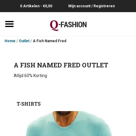
0 Artikelen - €0,00
Mijn account / Registreren
Home
Home
/
Outlet
/
A Fish Named Fred
Overhemden
A FISH NAMED FRED OUTLET
Broeken
Altijd 60% Korting
Riemen
Polo's
T-SHIRTS
Truien-Pullovers
T-Shirts