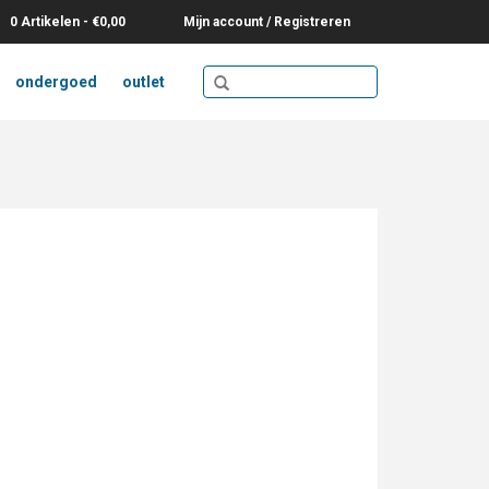
0 Artikelen - €0,00
Mijn account / Registreren
ondergoed
outlet