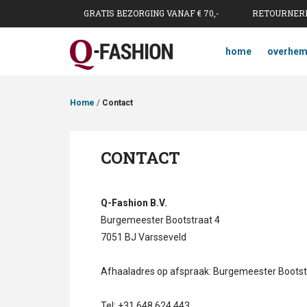
GRATIS BEZORGING VANAF € 70,-
RETOURNERE
home
overhe
Home
/
Contact
CONTACT
Q-Fashion B.V.
Burgemeester Bootstraat 4
7051 BJ Varsseveld
Afhaaladres op afspraak: Burgemeester Bootst
Tel: +31 648 624 443