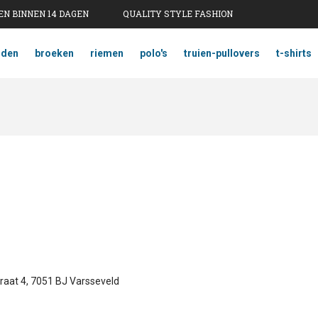
N BINNEN 14 DAGEN
QUALITY STYLE FASHION
mden
broeken
riemen
polo's
truien-pullovers
t-shirts
raat 4, 7051 BJ Varsseveld