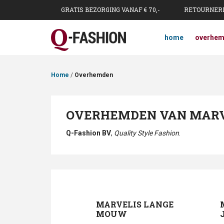
GRATIS BEZORGING VANAF € 70,-
RETOURNERE
home
overhe
Home
/
Overhemden
OVERHEMDEN VAN MARV
Q-Fashion BV
,
Quality Style Fashion
.
MARVELIS LANGE
MOUW