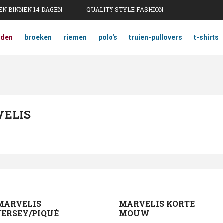
N BINNEN 14 DAGEN
QUALITY STYLE FASHION
mden
broeken
riemen
polo's
truien-pullovers
t-shirts
ELIS
MARVELIS
MARVELIS KORTE
JERSEY/PIQUÉ
MOUW