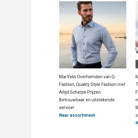
MarVelis Overhemden van Q-
M
Fashion, Quality Style Fashion met
T
Altijd Scherpe Prijzen.
F
Betrouwbaar en uitstekende
m
service!
B
Naar assortiment
s
N