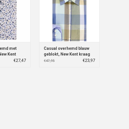
hemd met
Casual overhemd blauw
 New Kent
geblokt, New Kent kraag
€27,47
€23,97
€47,95