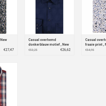
, New
Casual overhemd
Casual over
donkerblauw motief , New
fraaie print ,
Kent kraag
kraag
€27,47
€26,62
€53,25
€54,95
overhemd
t kraag
NKELWAGEN