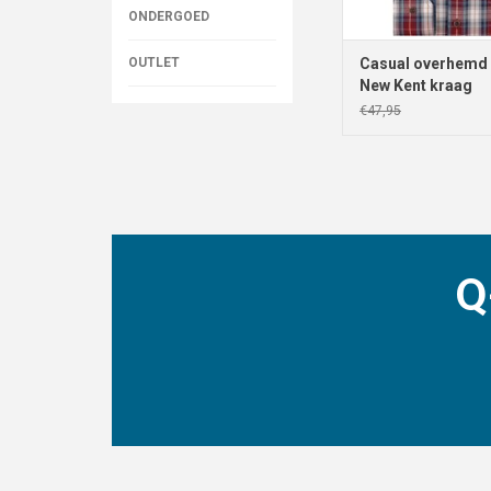
ONDERGOED
OUTLET
Casual overhemd 
New Kent kraag
€47,95
Q