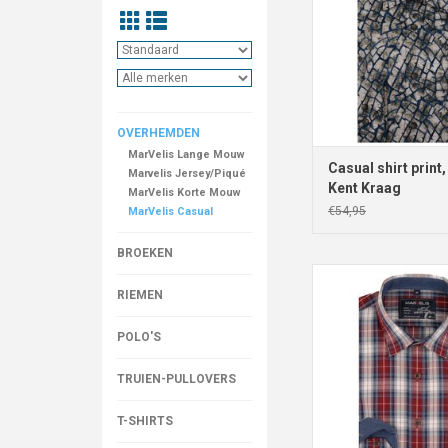
OVERHEMDEN
MarVelis Lange Mouw
Casual shirt print
Marvelis Jersey/Piqué
Kent Kraag
MarVelis Korte Mouw
€54,95
MarVelis Casual
BROEKEN
MarVelis Casual 
geblokt, New Ken
RIEMEN
TOEVOEGEN AAN WI
POLO'S
TRUIEN-PULLOVERS
T-SHIRTS