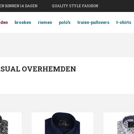
N BINNEN 14 DAGEN
QUALITY STYLE FASHION
mden
broeken
riemen
polo's
truien-pullovers
t-shirts
CASUAL OVERHEMDEN
 print, New
Casual overhemd donkerblauw
Casual overh
motief , New Kent kraag
print , Ne
NKELWAGEN
TOEVOEGEN AAN WINKELWAGEN
TOEVOEGEN AA