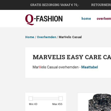
GRATIS BEZORGING VANAF € 70,-
RETOURNERE
home
overhe
Home
/
Overhemden
/
MarVelis Casual
MARVELIS EASY CARE 
Mar
V
elis Casual overhemden -
Maattabel
Marvelis casual shirt
Kent Kraag
Min: €
0
Max: €
55
TOEVOEGEN AAN WI