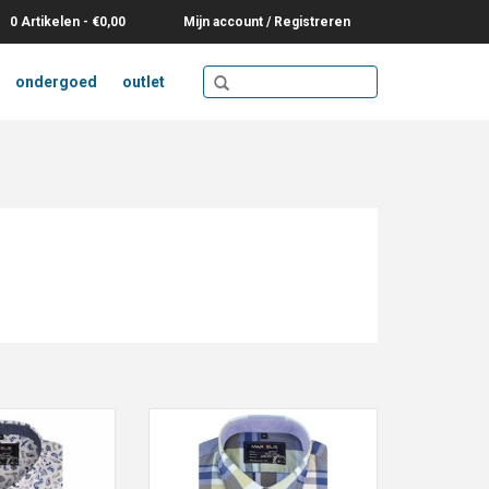
0 Artikelen - €0,00
Mijn account / Registreren
ondergoed
outlet
emd met fraaie
Casual overhemd blauw geblokt,
w Kent kraag
New Kent kraag
N WINKELWAGEN
TOEVOEGEN AAN WINKELWAGEN