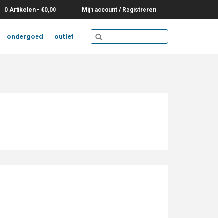
0 Artikelen - €0,00
Mijn account / Registreren
ondergoed
outlet