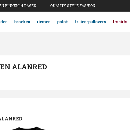
N BINNEN 14 DAGEN
QUALITY STYLE FASHION
mden
broeken
riemen
polo's
truien-pullovers
t-shirts
 EN ALANRED
ALANRED