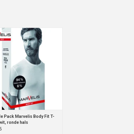
is Body Fit T-shirt wit, ronde hals
EVOEGEN AAN WINKELWAGEN
e Pack Marvelis Body Fit T-
wit, ronde hals
5