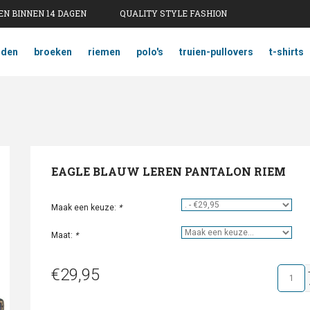
N BINNEN 14 DAGEN
QUALITY STYLE FASHION
mden
broeken
riemen
polo's
truien-pullovers
t-shirts
EAGLE BLAUW LEREN PANTALON RIEM
Maak een keuze:
*
Maat:
*
€29,95