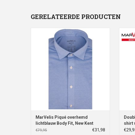
GERELATEERDE PRODUCTEN
MarVelis Piqué Easy to Wear overhemd
Marvel
lichtblauw Body Fit, New Kent kraag
TO
Maten: 41
TOEVOEGEN AAN WINKELWAGEN
MarVelis Piqué overhemd
Doubl
lichtblauw Body Fit, New Kent
shirt 
kraag
€31,98
€29,9
€79,95