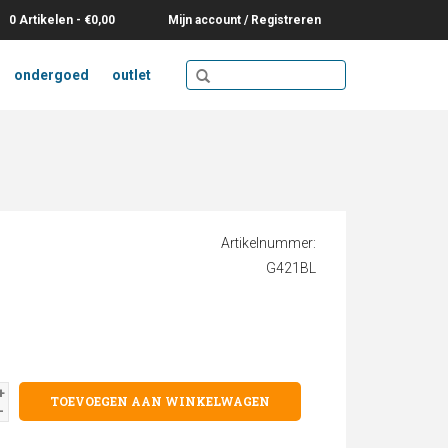
0 Artikelen - €0,00
Mijn account / Registreren
ondergoed
outlet
Artikelnummer:
G421BL
+
TOEVOEGEN AAN WINKELWAGEN
-