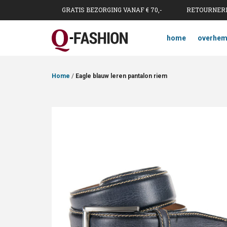
GRATIS BEZORGING VANAF € 70,-
RETOURNERE
home
overhe
Home
/
Eagle blauw leren pantalon riem