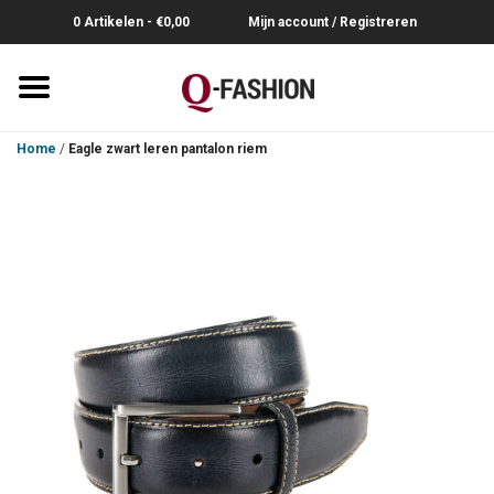
0 Artikelen - €0,00
Mijn account / Registreren
Home
Home
/
Eagle zwart leren pantalon riem
Overhemden
Broeken
Riemen
Polo's
Truien-Pullovers
T-Shirts