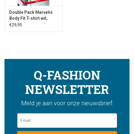
Double Pack Marvelis
Body Fit T-shirt wit,
ronde hals
€29,95
Q-FASHION
NEWSLETTER
Meld je aan voor onze nieuwsbrief: