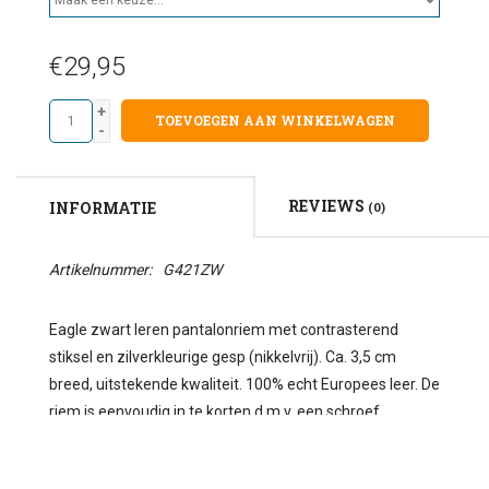
€29,95
+
TOEVOEGEN AAN WINKELWAGEN
-
REVIEWS
INFORMATIE
(0)
Artikelnummer:
G421ZW
Eagle zwart leren pantalonriem met contrasterend
stiksel en zilverkleurige gesp (nikkelvrij). Ca. 3,5 cm
breed, uitstekende kwaliteit. 100% echt Europees leer. De
riem is eenvoudig in te korten d.m.v. een schroef.
Maattabel