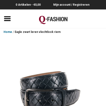
0 Artikelen - €0,00
Mijn account / Registreren
Home
Home
/
Eagle zwart leren vlechtlook riem
Overhemden
Broeken
Riemen
Polo's
Truien-Pullovers
T-Shirts