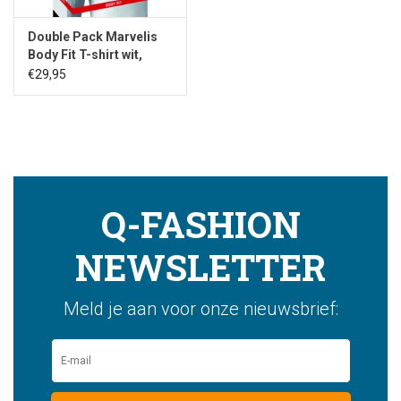
Double Pack Marvelis
Body Fit T-shirt wit,
ronde hals
€29,95
Q-FASHION
NEWSLETTER
Meld je aan voor onze nieuwsbrief: