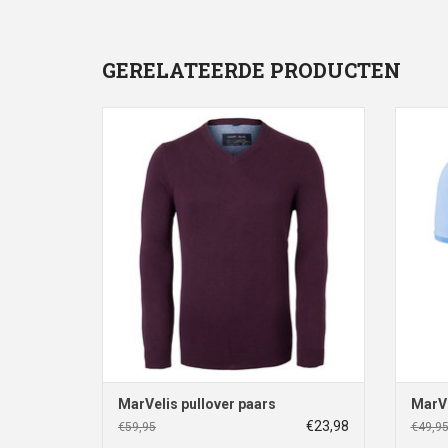
GERELATEERDE PRODUCTEN
MarVelis pullover paars
TO
Maten: 3XL
TOEVOEGEN AAN WINKELWAGEN
MarVelis pullover paars
MarVe
€23,98
€59,95
€49,9