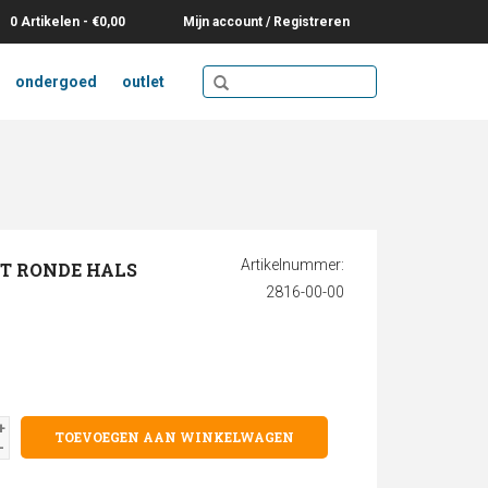
0 Artikelen - €0,00
Mijn account / Registreren
ondergoed
outlet
Artikelnummer:
ET RONDE HALS
2816-00-00
+
TOEVOEGEN AAN WINKELWAGEN
-