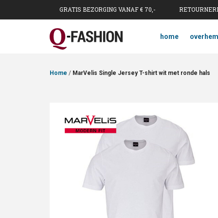
GRATIS BEZORGING VANAF € 70,-
RETOURNERE
home
overhe
Home
/
MarVelis Single Jersey T-shirt wit met ronde hals