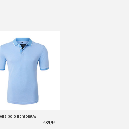
MarVelis polo lichtblauw
EVOEGEN AAN WINKELWAGEN
lis polo lichtblauw
€39,96
5