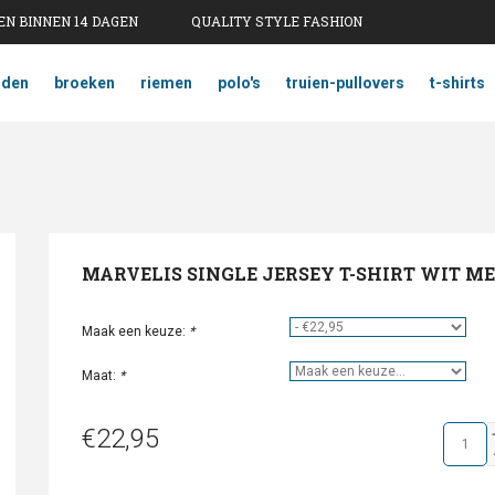
N BINNEN 14 DAGEN
QUALITY STYLE FASHION
mden
broeken
riemen
polo's
truien-pullovers
t-shirts
MARVELIS SINGLE JERSEY T-SHIRT WIT M
Maak een keuze:
*
Maat:
*
€22,95