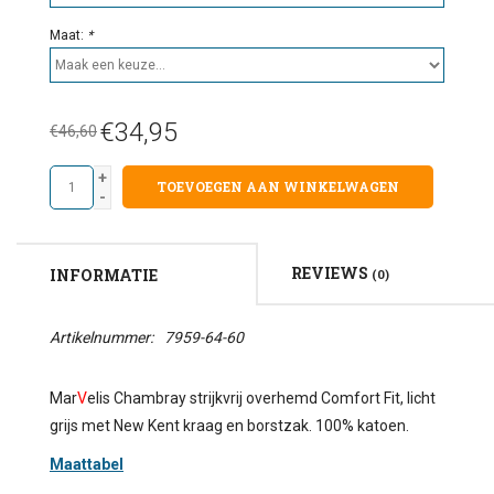
Maat:
*
€34,95
€46,60
+
TOEVOEGEN AAN WINKELWAGEN
-
REVIEWS
INFORMATIE
(0)
Artikelnummer:
7959-64-60
Mar
V
elis Chambray strijkvrij overhemd Comfort Fit, licht
grijs met New Kent kraag en borstzak. 100% katoen.
Maattabel