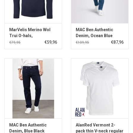
MarVelis Merino Wol
MAC Ben Authentic
Trui O-hals,
Denim, Ocean Blue
donkerblauw
Authentic Used
€59,96
€87,96
€79,95
€109,95
MAC Ben Authentic
AlanRed Vermont 2-
Denim, Blue Black
pack thin V-neck regular