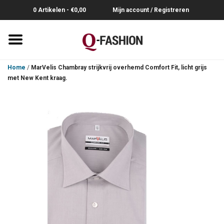
0 Artikelen - €0,00
Mijn account / Registreren
Home
Home
/
MarVelis Chambray strijkvrij overhemd Comfort Fit, licht grijs
met New Kent kraag.
Overhemden
Broeken
Riemen
Polo's
Truien-Pullovers
T-Shirts