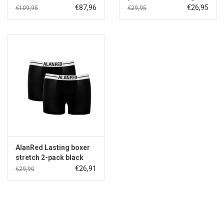
fit white
€87,96
€26,95
€109,95
€29,95
AlanRed Lasting boxer
stretch 2-pack black
€26,91
€29,90