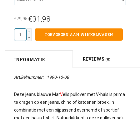
€31,98
€79,95
+
TOEVOEGEN AAN WINKELWAGEN
-
REVIEWS
INFORMATIE
(0)
Artikelnummer:
1990-10-08
Deze jeans blauwe Mar
V
elis pullover met V-hals is prima
te dragen op een jeans, chino of katoenen broek, in
combinatie met een bijpassend overhemd of sportief
met een basis t-shirt. Natuurlijk kunt u deze pullover ook
goed dragen onder een colbert. Geribde V-hals,
manchetten en zoom, vormvast. De pullover heeft een