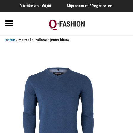
0 Artikelen - €0,00
Mijn account / Registreren
Home
Home
/
MarVelis Pullover jeans blauw
Overhemden
Broeken
Riemen
Polo's
Truien-Pullovers
T-Shirts