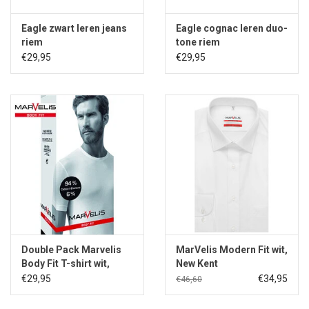
Eagle zwart leren jeans
Eagle cognac leren duo-
riem
tone riem
€29,95
€29,95
Double Pack Marvelis
MarVelis Modern Fit wit,
Body Fit T-shirt wit,
New Kent
ronde hals
€29,95
€34,95
€46,60