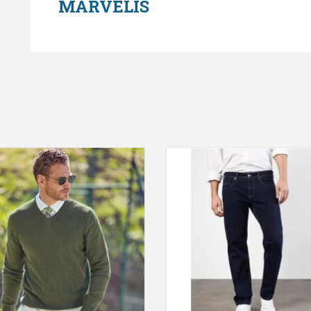
MARVELIS
is trui katoen donkergroen V-hals
MAC Ben Authentic Denim, Blue
EVOEGEN AAN WINKELWAGEN
TOEVOEGEN AAN WINKELWA