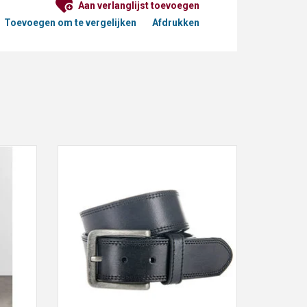
Aan verlanglijst toevoegen
Toevoegen om te vergelijken
Afdrukken
 Black
Eagle zwart leren jeans riem
GEN
TOEVOEGEN AAN WINKELWAGEN