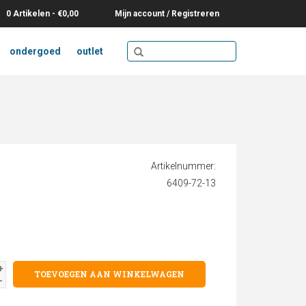
0 Artikelen - €0,00
Mijn account / Registreren
ondergoed
outlet
Artikelnummer:
6409-72-13
+
TOEVOEGEN AAN WINKELWAGEN
-