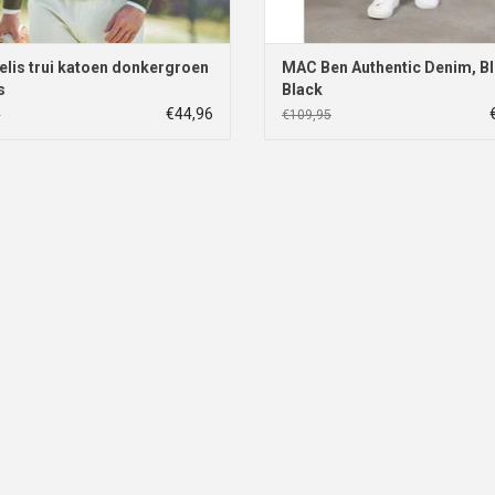
lis trui katoen donkergroen
MAC Ben Authentic Denim, B
s
Black
€44,96
5
€109,95