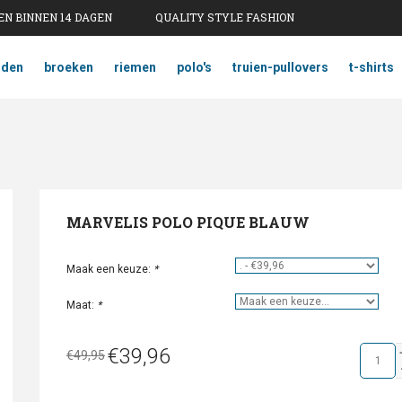
N BINNEN 14 DAGEN
QUALITY STYLE FASHION
mden
broeken
riemen
polo's
truien-pullovers
t-shirts
MARVELIS POLO PIQUE BLAUW
Maak een keuze:
*
Maat:
*
€39,96
€49,95