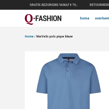
GRATIS BEZORGING VANAF € 70,-
RETOURNERE
home
overhe
Home
/
MarVelis polo pique blauw