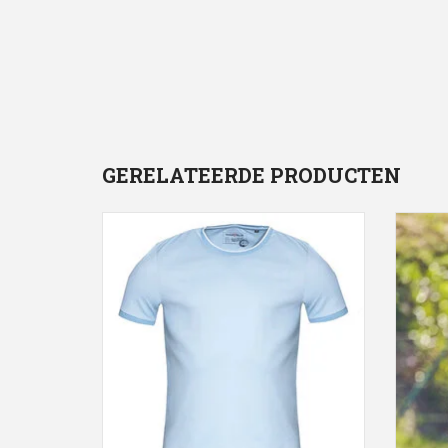
GERELATEERDE PRODUCTEN
Marvelis Modern Fit T-shirts lichtblauw ,
MarVel
O-hals
TO
TOEVOEGEN AAN WINKELWAGEN