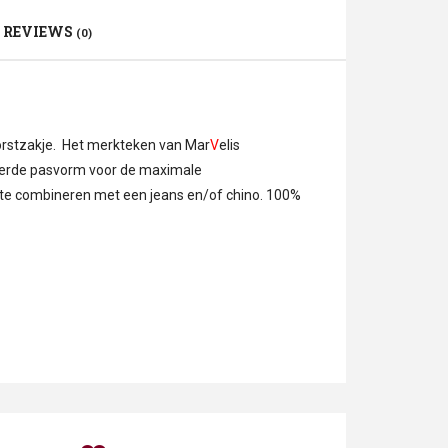
REVIEWS
(0)
borstzakje. Het merkteken van Mar
V
elis
illeerde pasvorm voor de maximale
s te combineren met een jeans en/of chino. 100%