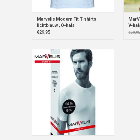
Marvelis Modern Fit T-shirts
MarVe
lichtblauw , O-hals
V-hal
€29,95
€59,9
Marvelis Body Fit T-shirt wit, ronde hals
TOEVOEGEN AAN WINKELWAGEN