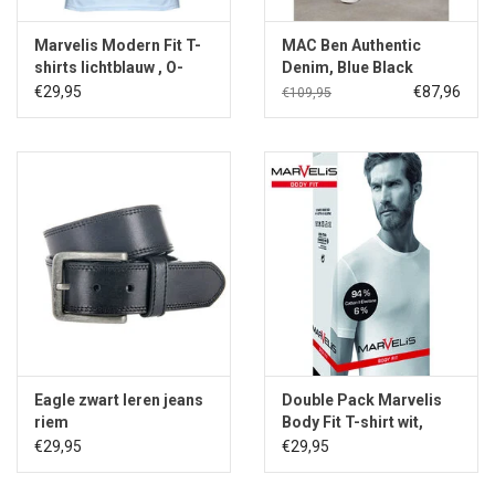
Marvelis Modern Fit T-
MAC Ben Authentic
shirts lichtblauw , O-
Denim, Blue Black
hals
€29,95
€87,96
€109,95
Eagle zwart leren jeans
Double Pack Marvelis
riem
Body Fit T-shirt wit,
ronde hals
€29,95
€29,95