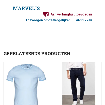
maximale bewegingsvrijheid met een moderne
MARVELIS
uitstraling, die goed is te combineren met een jeans
en/of chino. 100% piqué katoen, waardoor de polo strijk-
Aan verlanglijst toevoegen
arm is (easy care).
Toevoegen om te vergelijken
Afdrukken
Maattabel Polo's
GERELATEERDE PRODUCTEN