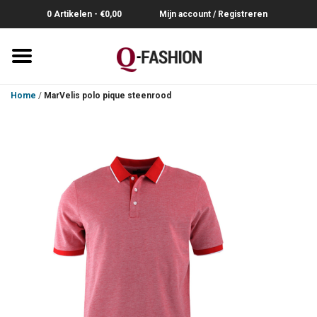
0 Artikelen - €0,00
Mijn account / Registreren
Home
Home
/
MarVelis polo pique steenrood
Overhemden
Broeken
Riemen
Polo's
Truien-Pullovers
T-Shirts