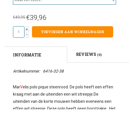
€39,96
€49,95
+
TOEVOEGEN AAN WINKELWAGEN
-
REVIEWS
INFORMATIE
(0)
Artikelnummer:
6416-32-38
Mar
V
elis polo pique steenrood. De polo heeft een effen
kraag met aan de uiteinden een wit streepje.De
uiteinden van de korte mouwen hebben eveneens een
effen wit streepje. Deze polo heeft geen borstzakje. Het
merkteken van Mar
V
elis ontbreekt natuurlijk ook niet. De
polo heeft een licht getailleerde pasvorm voor de