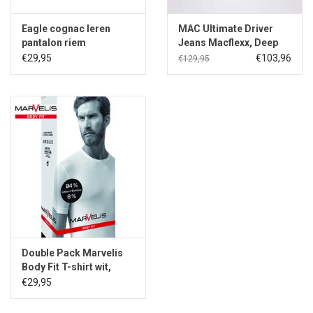
Eagle cognac leren
MAC Ultimate Driver
pantalon riem
Jeans Macflexx, Deep
Blue Vintage Wash
€29,95
€103,96
€129,95
Double Pack Marvelis
Body Fit T-shirt wit,
ronde hals
€29,95