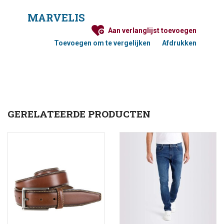
maximale bewegingsvrijheid en is vormvast met een
MARVELIS
moderne uitstraling, die goed is te combineren met een
jeans en/of chino. De stof bestaat uit 57% katoen 43%
Aan verlanglijst toevoegen
polyester.
Toevoegen om te vergelijken
Afdrukken
Maattabel Polo's
GERELATEERDE PRODUCTEN