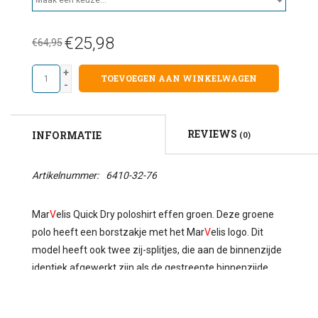
€25,98
€64,95
+
TOEVOEGEN AAN WINKELWAGEN
-
REVIEWS
INFORMATIE
(0)
Artikelnummer:
6410-32-76
Mar
V
elis Quick Dry poloshirt effen groen. Deze groene
polo heeft een borstzakje met het Mar
V
elis logo. Dit
model heeft ook twee zij-splitjes, die aan de binnenzijde
identiek afgewerkt zijn als de gestreepte binnenzijde
van de kraag, zodat de polo mooi over de broek valt. De
polo heeft een zeer licht getailleerde pasvorm voor de