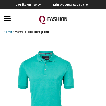
0 Artikelen - €0,00
Mijn account / Registreren
Home
Home
/
MarVelis poloshirt groen
Overhemden
Broeken
Riemen
Polo's
Truien-Pullovers
T-Shirts