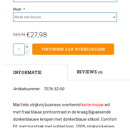
Maat:
*
€27,98
€69,95
+
TOEVOEGEN AAN WINKELWAGEN
-
REVIEWS
INFORMATIE
(0)
Artikelnummer:
7076-32-00
Mar
V
elis strijkvrij business overhemd
korte mouw
wit
met fraai blauw printcontrast in de kraag.Bijpassende
donkerblauwe knopen met donkerblauw stiksel. Comfort
Fit, met borstzak met subtiel logo, 100% strijkvrij katoen,