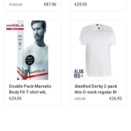
€87,96
€29,95
€109,95
Double Pack Marvelis
AlanRed Derby 2-pack
Body Fit T-shirt wit,
thin O-neck regular fit
ronde hals
white
€29,95
€26,95
€29,95