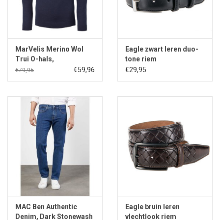
MarVelis Merino Wol
Eagle zwart leren duo-
Trui O-hals,
tone riem
donkerblauw
€59,96
€29,95
€79,95
MAC Ben Authentic
Eagle bruin leren
Denim, Dark Stonewash
vlechtlook riem