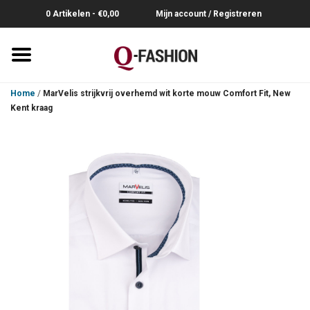
0 Artikelen - €0,00
Mijn account / Registreren
Home
Home
/
MarVelis strijkvrij overhemd wit korte mouw Comfort Fit, New
Kent kraag
Overhemden
Broeken
Riemen
Polo's
Truien-Pullovers
T-Shirts