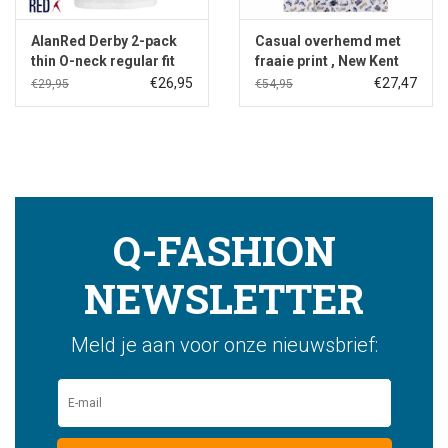
AlanRed Derby 2-pack
Casual overhemd met
thin O-neck regular fit
fraaie print , New Kent
white
kraag
€26,95
€27,47
€29,95
€54,95
Q-FASHION
NEWSLETTER
Meld je aan voor onze nieuwsbrief: