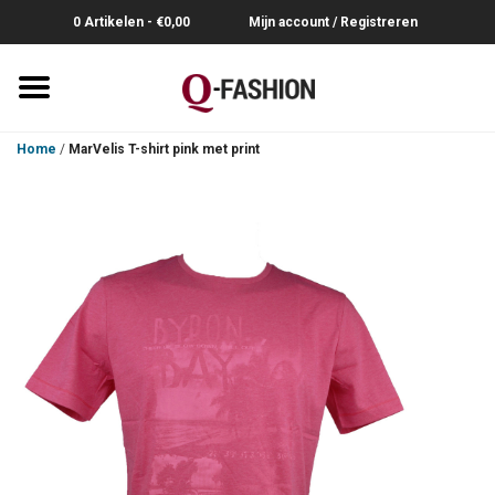
0 Artikelen - €0,00
Mijn account / Registreren
Home
Home
/
MarVelis T-shirt pink met print
Overhemden
Broeken
Riemen
Polo's
Truien-Pullovers
T-Shirts