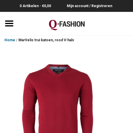
0 Artikelen - €0,00
Mijn account / Registreren
Home
Home
/
MarVelis trui katoen, rood V-hals
Overhemden
Broeken
Riemen
Polo's
Truien-Pullovers
T-Shirts