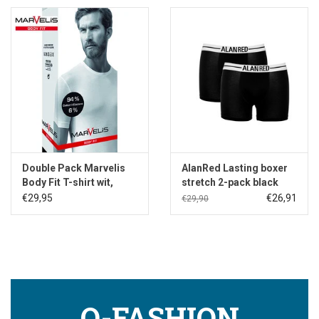
Double Pack Marvelis
AlanRed Lasting boxer
Body Fit T-shirt wit,
stretch 2-pack black
ronde hals
€29,95
€26,91
€29,90
Q-FASHION