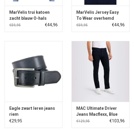
MarVelis trui katoen
MarVelis Jersey Easy
zacht blauw O-hals
To Wear overhemd
donkerblauw Modern
€44,96
€44,96
€59,95
€59,95
Fit, New Kent kraag
Eagle zwart leren jeans
MAC Ultimate Driver
riem
Jeans Macflexx, Blue
Black
€29,95
€103,96
€129,95