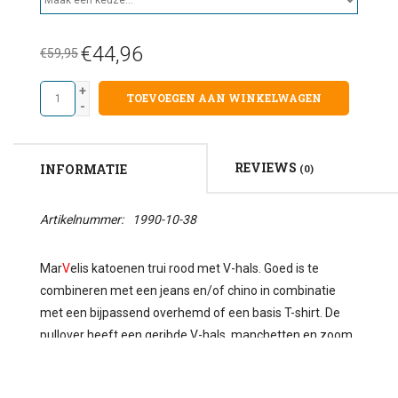
€44,96
€59,95
+
TOEVOEGEN AAN WINKELWAGEN
-
REVIEWS
INFORMATIE
(0)
Artikelnummer:
1990-10-38
Mar
V
elis katoenen trui rood met V-hals. Goed is te
combineren met een jeans en/of chino in combinatie
met een bijpassend overhemd of een basis T-shirt. De
pullover heeft een geribde V-hals, manchetten en zoom.
De pullover is vormvast een heeft een modern fit
pasvorm en is licht elastisch. 100% katoen.