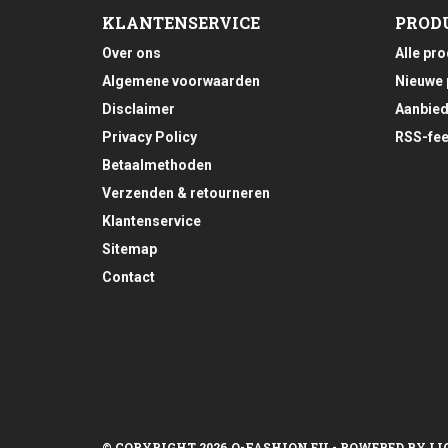
KLANTENSERVICE
PROD
Over ons
Alle pr
Algemene voorwaarden
Nieuwe 
Disclaimer
Aanbied
Privacy Policy
RSS-fe
Betaalmethoden
Verzenden & retourneren
Klantenservice
Sitemap
Contact
© COPYRIGHT 2026 Q-FASHION.EU - POWERED BY
LI