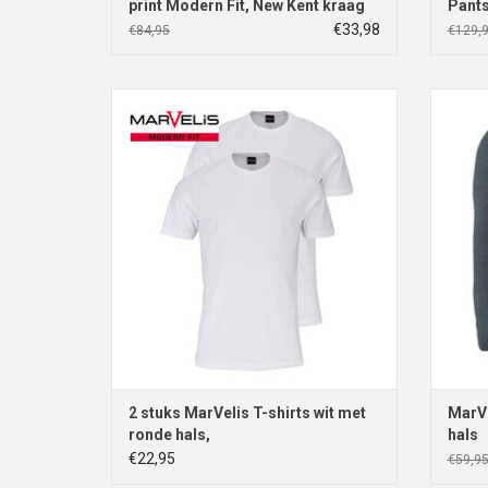
print Modern Fit, New Kent kraag
Pants
€33,98
€84,95
€129,
MarVelis Single Jersey T-shirt wit met
MarV
ronde hals
TO
TOEVOEGEN AAN WINKELWAGEN
2 stuks MarVelis T-shirts wit met
MarVe
ronde hals,
hals
€22,95
€59,9