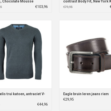
, Chocolate Mousse
contrast Body Fit, New York 
kraag
€103,96
95
€79,95
elis trui katoen, antraciet V-hals
Eagle bruin leren jeans rie
EVOEGEN AAN WINKELWAGEN
TOEVOEGEN AAN WINKELWA
lis trui katoen, antraciet V-
Eagle bruin leren jeans riem
€29,95
€44,96
5