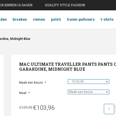
N BINNEN 14 DAGEN
QUALITY STYLE FASHION
mden
broeken
riemen
polo's
truien-pullovers
t-shirts
rdine, Midnight Blue
MAC ULTIMATE TRAVELLER PANTS PANTS
GABARDINE, MIDNIGHT BLUE
Maak een keuze:
*
Maat:
*
€103,96
€129,95