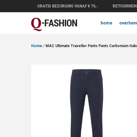
GRATIS BEZORGING VANAF € 70,-
RETOURNERE
home
overhe
Home
/
MAC Ultimate Traveller Pants Pants Carbonium Gaba