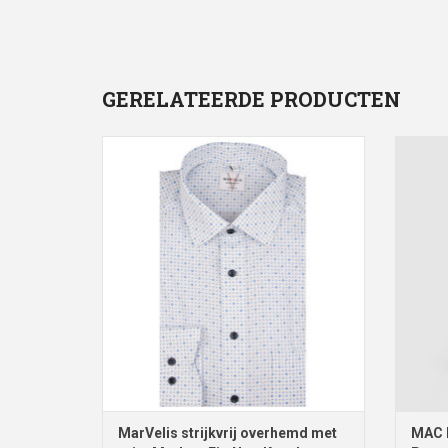
GERELATEERDE PRODUCTEN
MarVelis strijkvrij overhemd wit met print
MAC 
Modern Fit, New Kent kraag
TO
Maten: 40
TOEVOEGEN AAN WINKELWAGEN
MarVelis strijkvrij overhemd met
MAC M