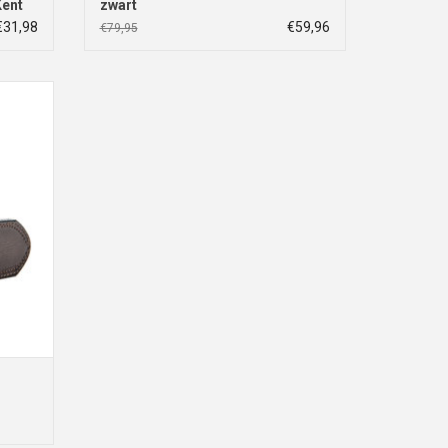
Kent
zwart
€31,98
€59,96
€79,95
m
GEN