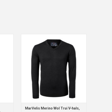
trast
MarVelis Merino Wol Trui V-hals, zwart
ag
met V-hals
TOEVOEGEN AAN WINKELWAGEN
GEN
MarVelis Merino Wol Trui V-hals,