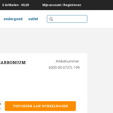
0 Artikelen - €0,00
Mijn account / Registreren
ondergoed
outlet
Artikelnummer:
 CARBONIUM
6000-00-0737L-199
+
TOEVOEGEN AAN WINKELWAGEN
-