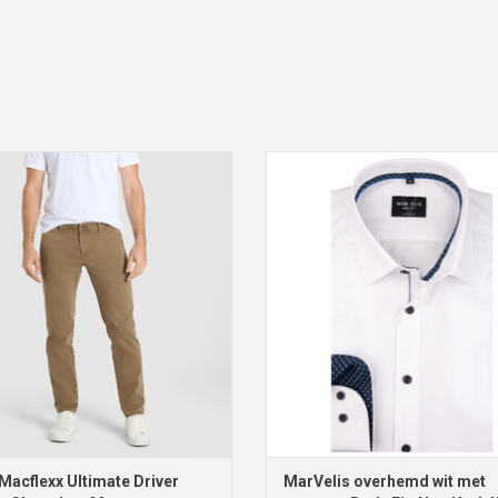
Macflexx Ultimate Driver Pants,
MarVelis overhemd wit met con
Chocolate Mousse
Body Fit, New York Kent kra
EVOEGEN AAN WINKELWAGEN
Maten: 41
TOEVOEGEN AAN WINKELWA
acflexx Ultimate Driver
MarVelis overhemd wit met