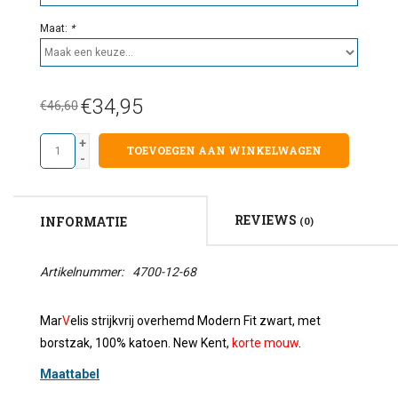
Maat:
*
€34,95
€46,60
+
TOEVOEGEN AAN WINKELWAGEN
-
REVIEWS
INFORMATIE
(0)
Artikelnummer:
4700-12-68
Mar
V
elis strijkvrij overhemd Modern Fit zwart, met
borstzak, 100% katoen. New Kent,
k
orte mouw
.
Maattabel