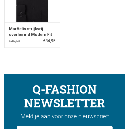
MarVelis strijkvrij
overhermd Modern Fit
zwart, New Kent
€34,95
€46,60
Q-FASHION
NEWSLETTER
Meld je aan voor onze nieuwsbrief: