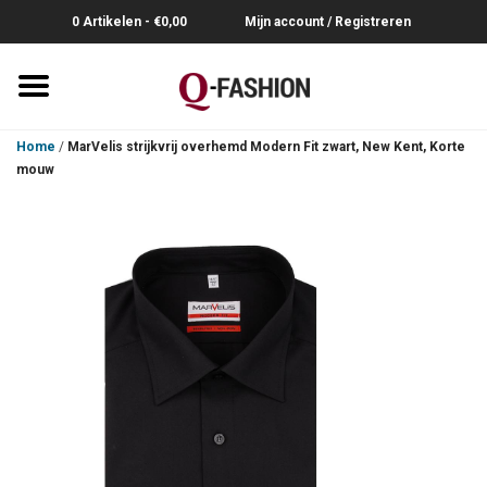
0 Artikelen - €0,00
Mijn account / Registreren
Home
Home
/
MarVelis strijkvrij overhemd Modern Fit zwart, New Kent, Korte
mouw
Overhemden
Broeken
Riemen
Polo's
Truien-Pullovers
T-Shirts