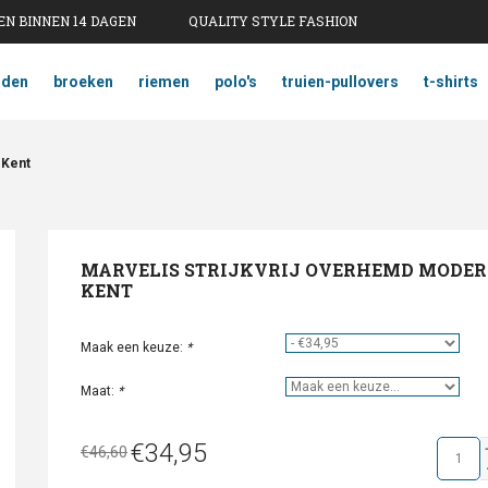
N BINNEN 14 DAGEN
QUALITY STYLE FASHION
mden
broeken
riemen
polo's
truien-pullovers
t-shirts
 Kent
MARVELIS STRIJKVRIJ OVERHEMD MODER
KENT
Maak een keuze:
*
Maat:
*
€34,95
€46,60