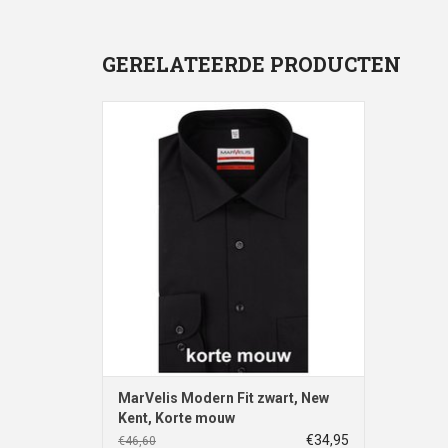
GERELATEERDE PRODUCTEN
MarVelis strijkvrij overhemd Modern Fit
zwart, New Kent, korte mouw
TOEVOEGEN AAN WINKELWAGEN
MarVelis Modern Fit zwart, New
Kent, Korte mouw
€34,95
€46,60