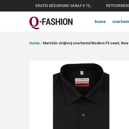
GRATIS BEZORGING VANAF € 70,-
RETOURNERE
home
overhe
Home
/
MarVelis strijkvrij overhemd Modern Fit zwart, New