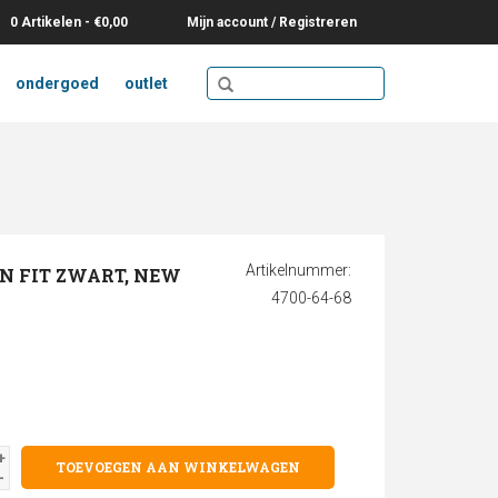
0 Artikelen - €0,00
Mijn account / Registreren
ondergoed
outlet
Artikelnummer:
N FIT ZWART, NEW
4700-64-68
+
TOEVOEGEN AAN WINKELWAGEN
-